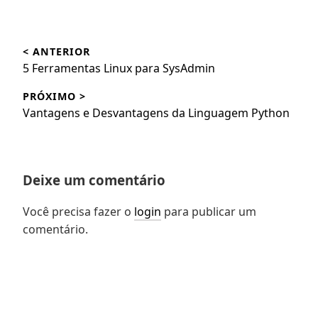
Navegação
< ANTERIOR
de
Post
5 Ferramentas Linux para SysAdmin
Post
anterior:
PRÓXIMO >
Próximo
Vantagens e Desvantagens da Linguagem Python
post:
Deixe um comentário
Você precisa fazer o
login
para publicar um
comentário.