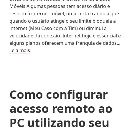
Móveis Algumas pessoas tem acesso diário e
restrito à internet móvel, uma certa franquia que
quando o usuário atinge o seu limite bloqueia a
internet (Meu Caso com a Tim) ou diminui a
velocidade da conexão. Internet hoje é essencial e
alguns planos oferecem uma franquia de dados…
8
Leia mais
Dicas
para
Reduzir
o
Consumo
Como configurar
de
Dados
acesso remoto ao
da
sua
PC utilizando seu
Internet
Móvel