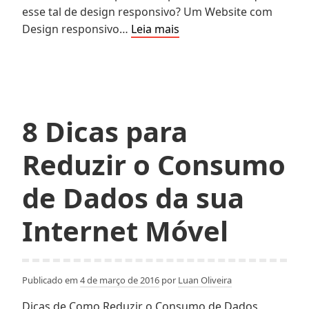
esse tal de design responsivo? Um Website com
Be
Design responsivo…
Leia mais
Water,
My
Friend
:
O
8 Dicas para
que
é
Reduzir o Consumo
Design
Responsivo?
de Dados da sua
Internet Móvel
Publicado em
4 de março de 2016
por
Luan Oliveira
Dicas de Como Reduzir o Consumo de Dados