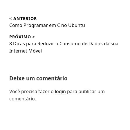
Navegação
< ANTERIOR
de
Post
Como Programar em C no Ubuntu
Post
anterior:
PRÓXIMO >
Próximo
8 Dicas para Reduzir o Consumo de Dados da sua
post:
Internet Móvel
Deixe um comentário
Você precisa fazer o
login
para publicar um
comentário.