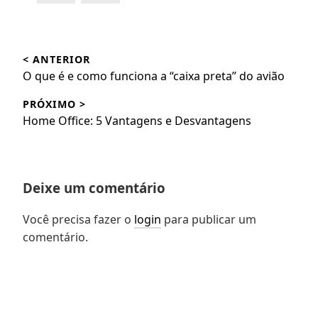
Navegação
< ANTERIOR
de
Post
O que é e como funciona a “caixa preta” do avião
Post
anterior:
PRÓXIMO >
Próximo
Home Office: 5 Vantagens e Desvantagens
post:
Deixe um comentário
Você precisa fazer o
login
para publicar um
comentário.