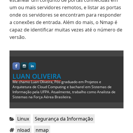
escanear um conjunto de portas conhecidas em
um ou mais servidores remotos, e listar as portas
onde os servidores se encontram para responder
a conexões de entrada. Além do mais, o Nmap é
capaz de identificar muitas vezes até o número de
versão.
LUAN OLIVEIRA
Me chamo Luan Oliveira, Pós-graduado em Projetos e
Arquitetura de Cloud Computing e bacharel em Sistemas de
Informação pela UFPA. Atualmente, trabalho como Analista de
Sistemas na Força Aérea Brasileira.
Categorias:
,
Linux
Segurança da Informação
Tags:
,
nload
nmap