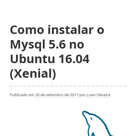
e
Xming:
como
Como instalar o
visualizar
janelas
Mysql 5.6 no
utilizando
conexão
Ubuntu 16.04
SSH
(Xenial)
Publicado em
26 de setembro de 2017
por
Luan Oliveira