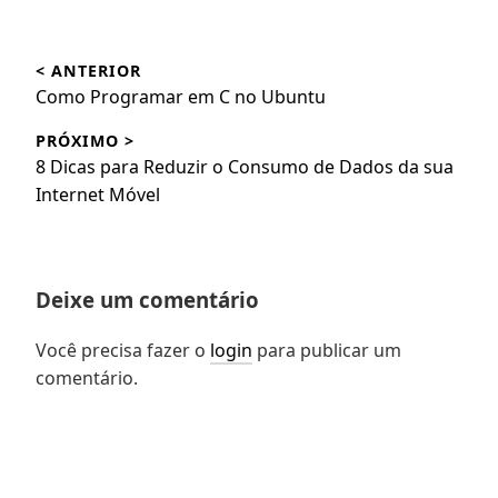
Navegação
< ANTERIOR
de
Post
Como Programar em C no Ubuntu
Post
anterior:
PRÓXIMO >
Próximo
8 Dicas para Reduzir o Consumo de Dados da sua
post:
Internet Móvel
Deixe um comentário
Você precisa fazer o
login
para publicar um
comentário.